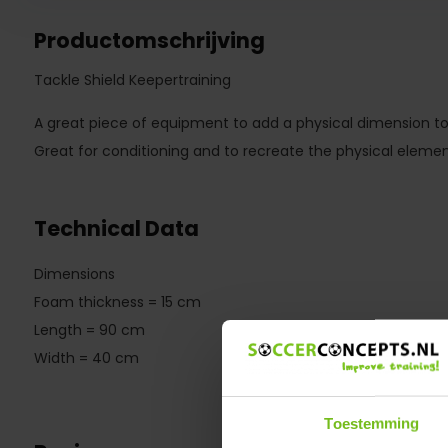
Productomschrijving
Tackle Shield Keepertraining
A great piece of equipment to add a physical dimension to 
Great for conditioning and to recreate the physical element
Technical Data
Dimensions
Foam thickness = 15 cm
Length = 90 cm
Width = 40 cm
Toestemming