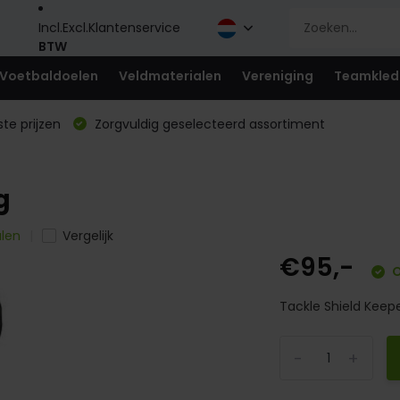
Incl.
Excl.
Klantenservice
BTW
Voetbaldoelen
Veldmaterialen
Vereniging
Teamkled
te prijzen
Zorgvuldig geselecteerd assortiment
g
alen
Vergelijk
€95,-
O
Tackle Shield Keepe
-
+