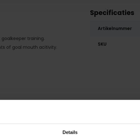
Specificaties
Artikelnummer
goalkeeper training.
SKU
s of goal mouth acitivity.
Details