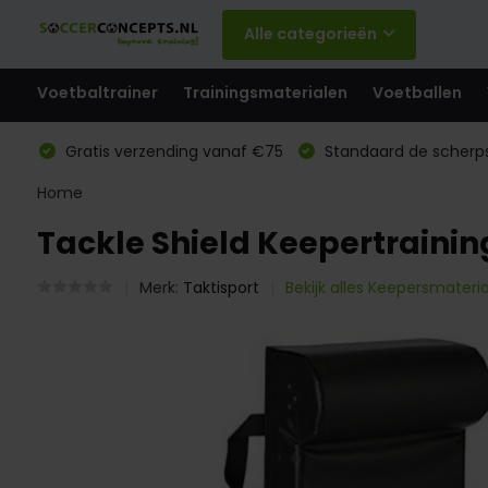
Alle categorieën
Voetbaltrainer
Trainingsmaterialen
Voetballen
Gratis verzending vanaf €75
Standaard de scherps
Home
Tackle Shield Keepertrainin
Merk:
Taktisport
Bekijk alles Keepersmateri