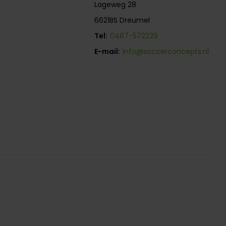
Lageweg 28
6621BS Dreumel
Tel:
0487-572229
E-mail:
info@soccerconcepts.nl