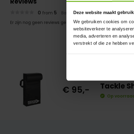
Reviews
0
5
Deze website maakt gebruik
from
Based on 0 reviews
We gebruiken cookies om cont
Er zijn nog geen reviews geschreven over dit product..
websiteverkeer te analyseren
media, adverteren en analys
verstrekt of die ze hebben v
Tackle S
€ 95,-
Op voorraad