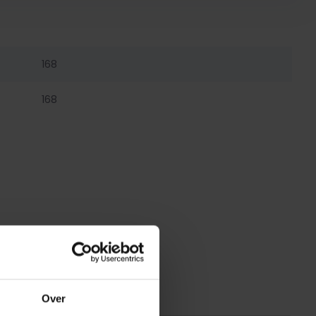
168
168
Over