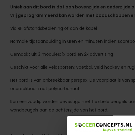
Uniek aan dit bord is dat aan bovenzijde en onderzijde 
vrij geprogrammeerd kan worden met boodschappen en 
Via RF afstandsbediening of aan de kabel
Normale tijdsaanduiding in uren en minuten indien scorebord
Gemaakt uit 3 modules: 1x bord en 2x advertising
Geschikt voor alle veldsporten: Voetbal, veld hockey en ru
Het bord is van onbreekbaar perspex. De voorplaat is van s
onbreekbaar mat polycarbonaat.
Kan eenvoudig worden bevestigd met flexibele beugels aan
wandbeugels aan de achterzijde van het bord.