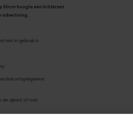
op 50cm hoogte een lichtkrant
advertising.
 niet in gebruik is
gby
peciaal ontspiegelend
 de zijkant of met