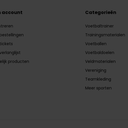
n account
Categorieën
streren
Voetbaltrainer
 bestellingen
Trainingsmaterialen
tickets
Voetballen
verlanglijst
Voetbaldoelen
elijk producten
Veldmaterialen
Vereniging
Teamkleding
Meer sporten