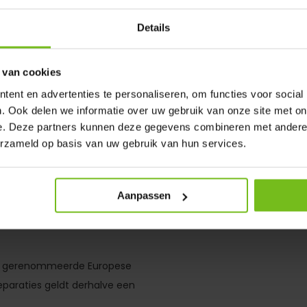
Details
g box) en 5 meter kabel
bonden voor updates
 van cookies
ent en advertenties te personaliseren, om functies voor social
. Ook delen we informatie over uw gebruik van onze site met on
e. Deze partners kunnen deze gegevens combineren met andere i
erzameld op basis van uw gebruik van hun services.
let voor extra
Aanpassen
fst 46cm hoogte kan de tijd en
ij veel tegenlicht (tegen de
er gerenommeerde Europese
paraties geldt derhalve een