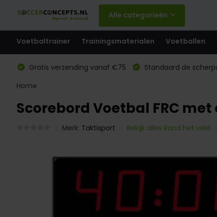
Alle categorieën
Voetbaltrainer
Trainingsmaterialen
Voetballen
Gratis verzending vanaf €75
Standaard de scherps
Home
Scorebord Voetbal FRC met d
Merk:
Taktisport
Bekijk alles Rond het veld