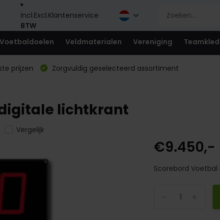
Incl.
Excl.
Klantenservice
BTW
Voetbaldoelen
Veldmaterialen
Vereniging
Teamkled
te prijzen
Zorgvuldig geselecteerd assortiment
igitale lichtkrant
Vergelijk
€9.450,-
Scorebord Voetbal F
-
+