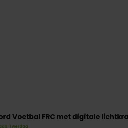
rd Voetbal FRC met digitale lichtkr
aad: 1 werdag