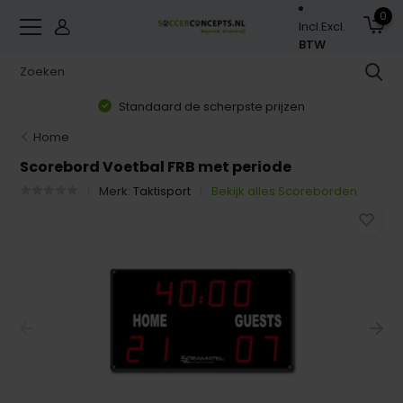
0
Incl.
Excl.
BTW
Standaard de scherpste prijzen
Home
Scorebord Voetbal FRB met periode
Merk:
Taktisport
Bekijk alles Scoreborden