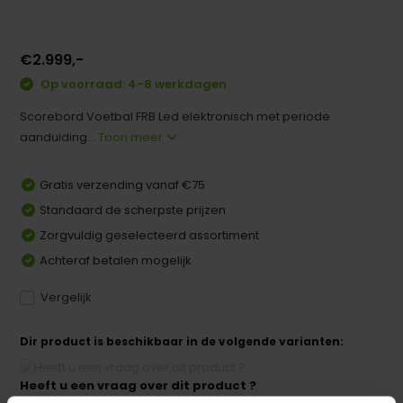
€2.999,-
Op voorraad: 4-8 werkdagen
Scorebord Voetbal FRB Led elektronisch met periode
aanduiding...
Toon meer
Gratis verzending vanaf €75
Standaard de scherpste prijzen
Zorgvuldig geselecteerd assortiment
Achteraf betalen mogelijk
Vergelijk
Dir product is beschikbaar in de volgende varianten:
Heeft u een vraag over dit product ?