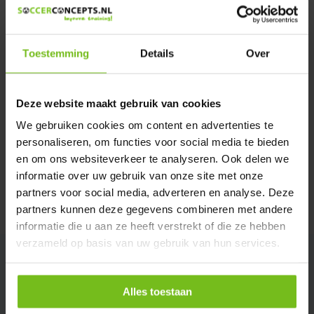
We helpen u graag met meer informatie
Verstuur email
Toestemming
Details
Over
Productomschrijving
Deze website maakt gebruik van cookies
Specificaties
We gebruiken cookies om content en advertenties te
personaliseren, om functies voor social media te bieden
en om ons websiteverkeer te analyseren. Ook delen we
Reviews
informatie over uw gebruik van onze site met onze
partners voor social media, adverteren en analyse. Deze
Delen
partners kunnen deze gegevens combineren met andere
informatie die u aan ze heeft verstrekt of die ze hebben
verzameld op basis van uw gebruik van hun services.
Alles toestaan