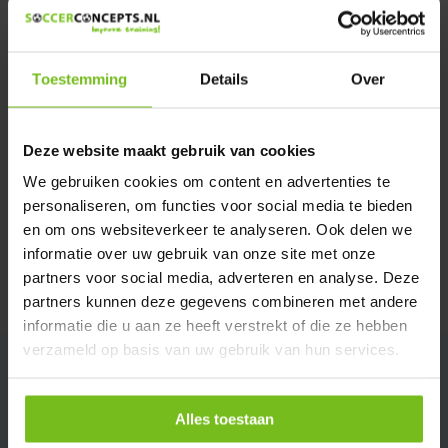
We helpen u graag met meer informatie
Verstuur email
Toestemming
Details
Over
Productomschrijving
Deze website maakt gebruik van cookies
Specificaties
We gebruiken cookies om content en advertenties te
personaliseren, om functies voor social media te bieden
en om ons websiteverkeer te analyseren. Ook delen we
Reviews
informatie over uw gebruik van onze site met onze
partners voor social media, adverteren en analyse. Deze
Delen
partners kunnen deze gegevens combineren met andere
informatie die u aan ze heeft verstrekt of die ze hebben
verzameld op basis van uw gebruik van hun services.
Alles toestaan