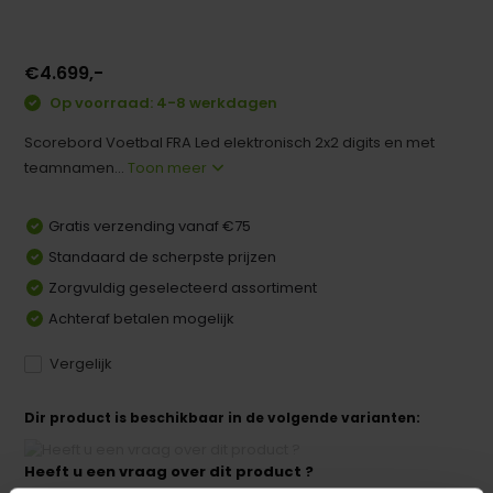
€4.699,-
Op voorraad: 4-8 werkdagen
Scorebord Voetbal FRA Led elektronisch 2x2 digits en met
teamnamen...
Toon meer
Gratis verzending vanaf €75
Standaard de scherpste prijzen
Zorgvuldig geselecteerd assortiment
Achteraf betalen mogelijk
Vergelijk
Dir product is beschikbaar in de volgende varianten:
Heeft u een vraag over dit product ?