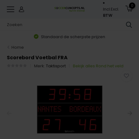
0
Incl.
Excl.
BTW
Standaard de scherpste prijzen
Home
Scorebord Voetbal FRA
Merk:
Taktisport
Bekijk alles Rond het veld