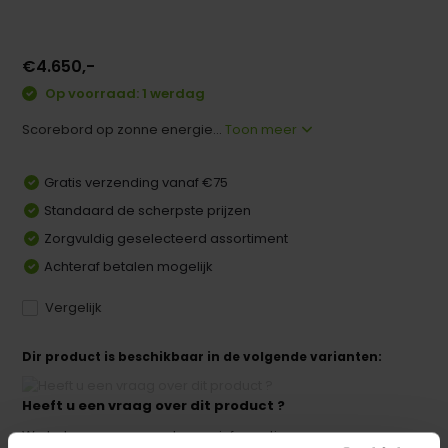
€4.650,-
Op voorraad: 1 werdag
Scorebord op zonne energie...
Toon meer
Gratis verzending vanaf €75
Standaard de scherpste prijzen
Zorgvuldig geselecteerd assortiment
Achteraf betalen mogelijk
Vergelijk
Dir product is beschikbaar in de volgende varianten:
Heeft u een vraag over dit product ?
We helpen u graag met meer informatie