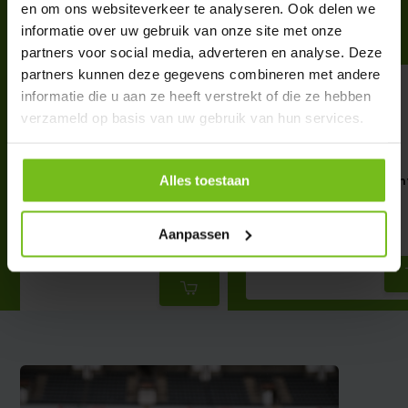
en om ons websiteverkeer te analyseren. Ook delen we
Complete your purchase
informatie over uw gebruik van onze site met onze
partners voor social media, adverteren en analyse. Deze
partners kunnen deze gegevens combineren met andere
informatie die u aan ze heeft verstrekt of die ze hebben
verzameld op basis van uw gebruik van hun services.
Derbystar Stratos Super Light
Derbystar Stratos Ligh
Alles toestaan
trainingsbal maat 3 290
gram Maat 5
gram
€ 23,95
Aanpassen
€ 22,50
Deliverytime
Deliverytime