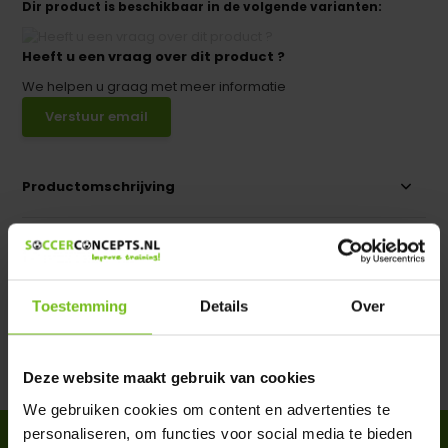
Dir product is beschikbaar in de volgende varianten:
Heeft u een vraag over dit product ?
We helpen u graag met meer informatie
Verstuur email
Productomschrijving
Specificaties
Toestemming
Details
Over
Reviews
Delen
Deze website maakt gebruik van cookies
We gebruiken cookies om content en advertenties te
personaliseren, om functies voor social media te bieden
ACCESSOIRES