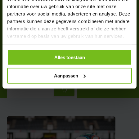
Complete your purchase
informatie over uw gebruik van onze site met onze
partners voor social media, adverteren en analyse. Deze
partners kunnen deze gegevens combineren met andere
informatie die u aan ze heeft verstrekt of die ze hebben
verzameld op basis van uw gebruik van hun services.
Derbystar Stratos Super Light
Alles toestaan
trainingsbal maat 4 290
gram
€ 22,50
Aanpassen
Deliverytime