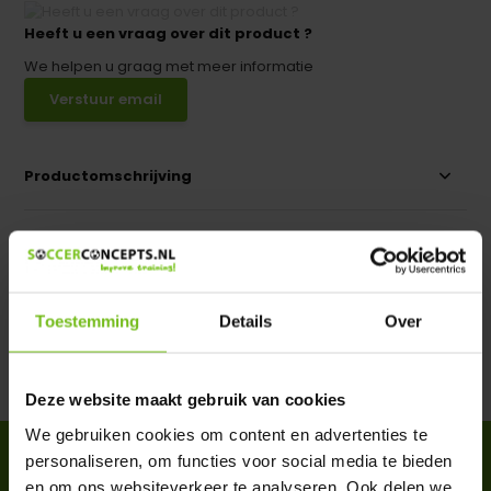
Heeft u een vraag over dit product ?
We helpen u graag met meer informatie
Verstuur email
Productomschrijving
Specificaties
Reviews
Toestemming
Details
Over
Delen
Deze website maakt gebruik van cookies
We gebruiken cookies om content en advertenties te
personaliseren, om functies voor social media te bieden
ACCESSOIRES
en om ons websiteverkeer te analyseren. Ook delen we