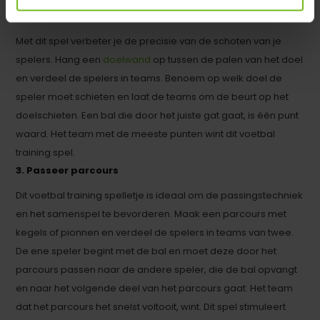
2. Schotprecisie
Met dit spel verbeter je de precisie van de schoten van je
spelers. Hang een
doelwand
op tussen de palen van het doel
en verdeel de spelers in teams. Benoem op welk doel de
speler moet schieten en laat de teams om de beurt op het
doelschieten. Een bal die door het juiste gat gaat, is één punt
waard. Het team met de meeste punten wint dit voetbal
training spel.
3. Passeer parcours
Dit voetbal training spelletje is ideaal om de passingstechniek
en het samenspel te bevorderen. Maak een parcours met
kegels of pionnen en verdeel de spelers in teams van twee.
De ene speler begint met de bal en moet deze door het
parcours passen naar de andere speler, die de bal opvangt
en naar het volgende deel van het parcours gaat. Het team
dat het parcours het snelst voltooit, wint. Dit spel stimuleert