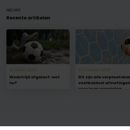
NIEUWS
Recente artikelen
25 Maart 2026
23 Februari 2026
Wedstrijd afgelast: wat
Dit zijn alle verplaatsba
nu?
voetbaldoel afmetinge
voor jouw vereniging