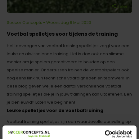
Delen
Soccer Concepts - Woensdag 6 Mei 2023
Voetbal spelletjes voor tijdens de training
Het toevoegen van voetbal training spelletjes zorgt voor een
leuke en afwisselende training. Het is dan ook een slimme
manier om je spelers gemotiveerd te houden op een
speelse manier. Ondertussen trainen de voetbalspelers ook
nog eens flink hun technische vaardigheden en teamwerk. In
deze blog geven we je een aantal verschillende voetbal
training spelletjes die je in jouw trainingen kan uitoefenen. Ben
je benieuwd? Laten we beginnen!
Leuke spelletjes voor de voetbaltraining
Voetbal training spelletjes zijn een waardevolle aanvulling op
de reguliere trainingssessies. Naast de standaard
oefeningen die jullie iedere training doen om het voetbal