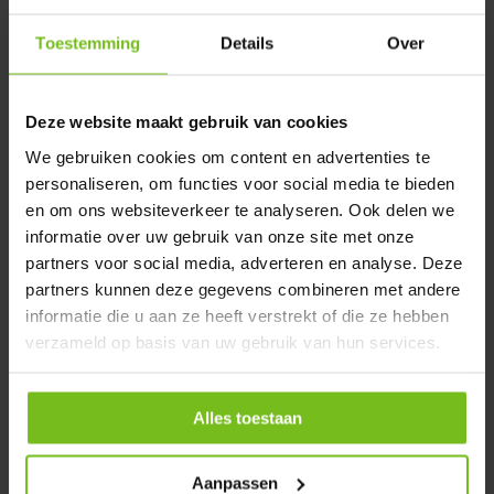
onder controle te krijgen, kan je voor de verandering ook een
Toestemming
Details
Over
aantal voetbal training spelletjes in de training verwerken.
Deze activiteiten bieden spelers de kans om hun
vaardigheden te verbeteren, spel intelligentie te ontwikkelen
Deze website maakt gebruik van cookies
en ook nog eens extra plezier te beleven aan het spel. Met de
We gebruiken cookies om content en advertenties te
volgende voetbal training spelletjes zet je een effectieve en
personaliseren, om functies voor social media te bieden
boeiende voetbaltraining in elkaar:
en om ons websiteverkeer te analyseren. Ook delen we
1. Dribbelgate
informatie over uw gebruik van onze site met onze
Dit spel is ontworpen om de dribbelvaardigheden van de
partners voor social media, adverteren en analyse. Deze
partners kunnen deze gegevens combineren met andere
spelers te verbeteren. Verdeel het speelveld in kleine
informatie die u aan ze heeft verstrekt of die ze hebben
vierkante gebieden met
hoedjes
en wijs aan elke speler een
verzameld op basis van uw gebruik van hun services.
eigen vak toe. Geef elke speler een bal en laat ze binnen hun
toegewezen vak dribbelen terwijl ze proberen andere
spelers te tikken. Spelers moeten de bal binnen hun vak
Alles toestaan
houden terwijl ze proberen andere spelers uit te schakelen.
Dit spel bevordert behendigheid, balbeheersing en
Aanpassen
reactievermogen.