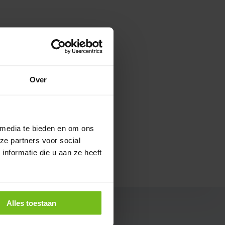
tenspel in het voetbal. Met
n wanneer is iets niet
el als een speler een bal
k gevolg, dan staat de
Over
 media te bieden en om ons
 worden naar een
ze partners voor social
 wat jij ervan vindt. Werken
nformatie die u aan ze heeft
Alles toestaan