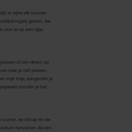
jn er bijna elk seizoen
oetbal regels getest, die
oor je op een rijtje,
 passen of om direct op
ook naar je zelf passen.
en vrije trap, aangezien je
rgespeeld voordat je het
 corner, de aftrap en de
el kunt hervatten. Bij een