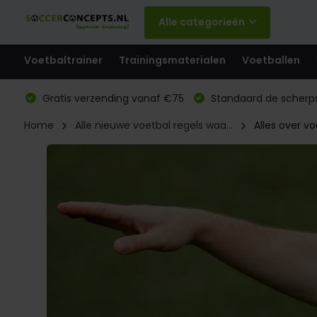
Alle categorieën
Voetbaltrainer
Trainingsmaterialen
Voetballen
Gratis verzending vanaf €75
Standaard de scherps
Home
Alle nieuwe voetbal regels waa...
Alles over vo