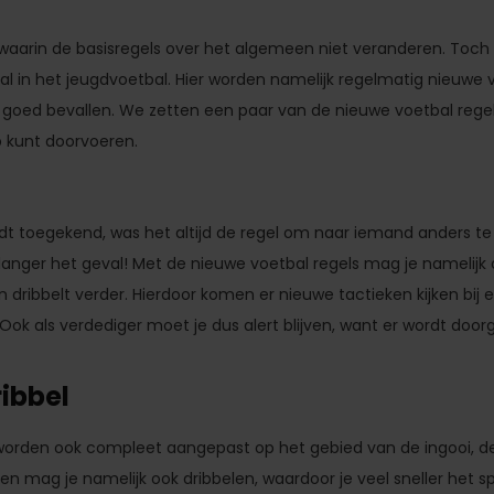
 waarin de basisregels over het algemeen niet veranderen. Toch zi
al in het jeugdvoetbal. Hier worden namelijk regelmatig nieuwe v
goed bevallen. We zetten een paar van de nieuwe voetbal regels v
ub kunt doorvoeren.
dt toegekend, was het altijd de regel om naar iemand anders te
et langer het geval! Met de nieuwe voetbal regels mag je namelijk 
 en dribbelt verder. Hierdoor komen er nieuwe tactieken kijken bij e
 Ook als verdediger moet je dus alert blijven, want er wordt doo
ribbel
worden ook compleet aangepast op het gebied van de ingooi, de
len mag je namelijk ook dribbelen, waardoor je veel sneller het sp