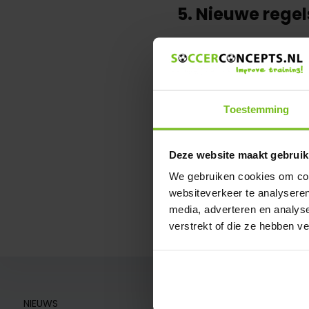
5. Nieuwe regel
Een regel die voor veel ama
de komst van de videoscheid
buitenspel? In de nieuwe re
volledig onder controle hee
Toestemming
speler officieel dus geen bu
Welke voetbal
Deze website maakt gebruik
We gebruiken cookies om cont
Het is elk seizoen een vr
websiteverkeer te analyseren
algemene voetbal regel. Spe
media, adverteren en analys
deze regels, of niet?
verstrekt of die ze hebben v
NIEUWS