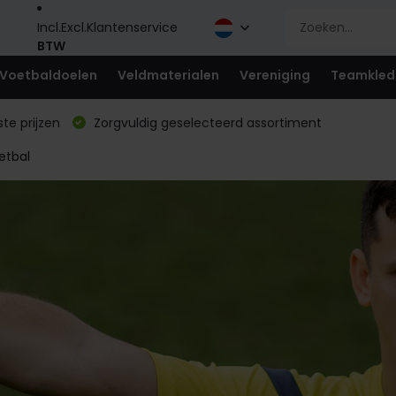
Incl.
Excl.
Klantenservice
BTW
Voetbaldoelen
Veldmaterialen
Vereniging
Teamkled
te prijzen
Zorgvuldig geselecteerd assortiment
etbal