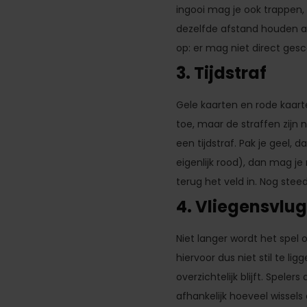
ingooi mag je ook trappen,
dezelfde afstand houden al
op: er mag niet direct gesc
3. Tijdstraf
Gele kaarten en rode kaarte
toe, maar de straffen zijn
een tijdstraf. Pak je geel,
eigenlijk rood), dan mag j
terug het veld in. Nog stee
4. Vliegensvlug
Niet langer wordt het spel 
hiervoor dus niet stil te li
overzichtelijk blijft. Speler
afhankelijk hoeveel wissel