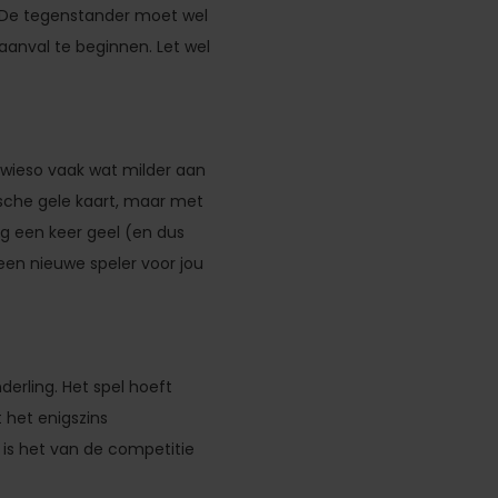
n. De tegenstander moet wel
aanval te beginnen. Let wel
sowieso vaak wat milder aan
ische gele kaart, maar met
og een keer geel (en dus
een nieuwe speler voor jou
derling. Het spel hoeft
t het enigszins
jd is het van de competitie