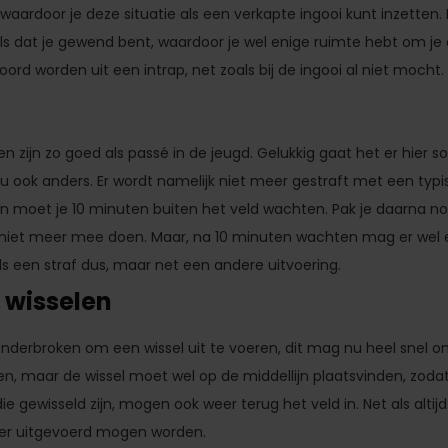
 waardoor je deze situatie als een verkapte ingooi kunt inzette
s dat je gewend bent, waardoor je wel enige ruimte hebt om je 
oord worden uit een intrap, net zoals bij de ingooi al niet mocht.
n zijn zo goed als passé in de jeugd. Gelukkig gaat het er hier 
 nu ook anders. Er wordt namelijk niet meer gestraft met een typ
 dan moet je 10 minuten buiten het veld wachten. Pak je daarna n
e niet meer mee doen. Maar, na 10 minuten wachten mag er wel 
ds een straf dus, maar net een andere uitvoering.
 wisselen
onderbroken om een wissel uit te voeren, dit mag nu heel snel on
ggen, maar de wissel moet wel op de middellijn plaatsvinden, zoda
s die gewisseld zijn, mogen ook weer terug het veld in. Net als alti
s er uitgevoerd mogen worden.