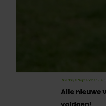
Dinsdag 6 September 202
Alle nieuwe v
voldoen!