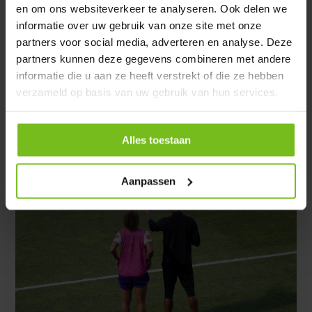
en om ons websiteverkeer te analyseren. Ook delen we
Soccer Concepts - Maandag 17 November 2025
informatie over uw gebruik van onze site met onze
Voetbalwedstrijden analyseren: VEO versus
partners voor social media, adverteren en analyse. Deze
Coachview
partners kunnen deze gegevens combineren met andere
informatie die u aan ze heeft verstrekt of die ze hebben
Vergelijk VEO en Coachview: slimme camerasystemen
verzameld op basis van uw gebruik van hun services.
om voetbalwedstrijden automatisch te filmen en
analyseren. Welke past bij jouw club?
Alles toestaan
Artikel verder lezen
Aanpassen