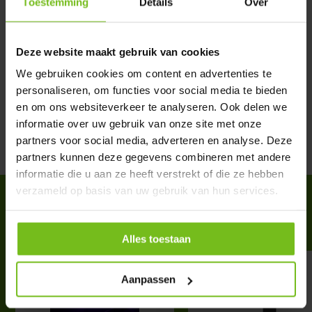
Toestemming
Details
Over
Productomschrijving
Deze website maakt gebruik van cookies
Specificaties
We gebruiken cookies om content en advertenties te
personaliseren, om functies voor social media te bieden
Reviews
en om ons websiteverkeer te analyseren. Ook delen we
informatie over uw gebruik van onze site met onze
partners voor social media, adverteren en analyse. Deze
Delen
partners kunnen deze gegevens combineren met andere
informatie die u aan ze heeft verstrekt of die ze hebben
verzameld op basis van uw gebruik van hun services.
ACCESSOIRES
Complete your purchase
Alles toestaan
Aanpassen