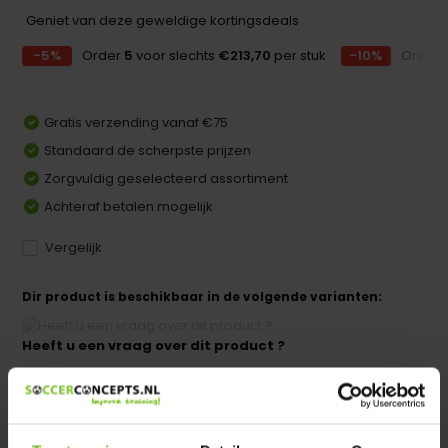
Geniet van deze geweldige kortingsdeals
-5%
Order
5
voor slechts
€213,70
per stuk
-10%
Order
Gratis verzending vanaf €75
Standaard de scherpste prijzen
Zorgvuldig geselecteerd assortiment
Achteraf betalen mogelijk
Vergelijk
Dir product is beschikbaar in de volgende varianten:
Heeft u een vraag over dit product ?
We helpen u graag met meer informatie
Verstuur email