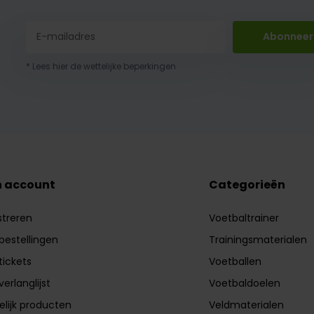
Abonneer
* Lees hier de wettelijke beperkingen
n account
Categorieën
streren
Voetbaltrainer
 bestellingen
Trainingsmaterialen
tickets
Voetballen
verlanglijst
Voetbaldoelen
elijk producten
Veldmaterialen