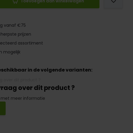
Toevoegen aan winkelwagen
ng vanaf €75
herpste prijzen
lecteerd assortiment
n mogelijk
beschikbaar in de volgende varianten:
vraag over dit product ?
 met meer informatie