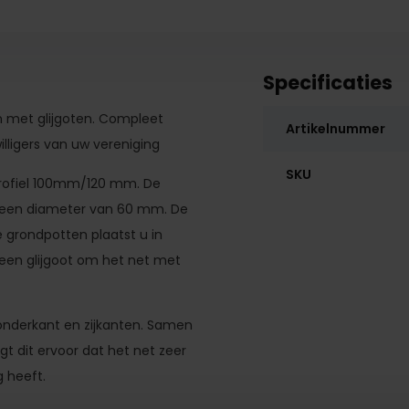
Specificaties
n met glijgoten. Compleet
Artikelnummer
lligers van uw vereniging
SKU
profiel 100mm/120 mm. De
 een diameter van 60 mm. De
 grondpotten plaatst u in
n een glijgoot om het net met
nderkant en zijkanten.
Samen
t dit ervoor dat het net zeer
g heeft.