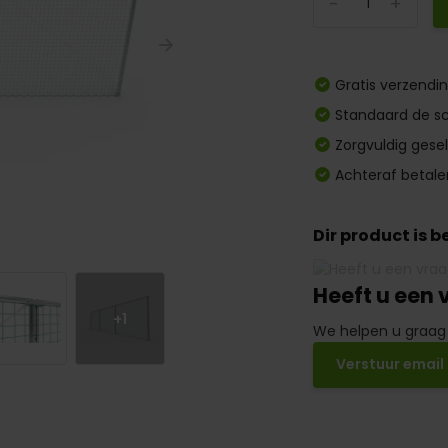
-
+
Gratis verzendi
Standaard de sc
Zorgvuldig gese
Achteraf betale
Dir product is 
Heeft u een 
+1
We helpen u graag
Verstuur email