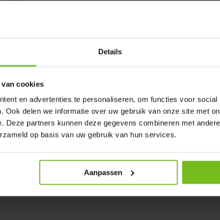
s 120 mm. Het net is in de kleur
rd worden
minium palen, grondpotten,
ma te doen met de handleiding
Details
 van cookies
nlijke afspraak met een
ent en advertenties te personaliseren, om functies voor social
. Ook delen we informatie over uw gebruik van onze site met on
afwijkende maat ? Vraag dan een
e. Deze partners kunnen deze gegevens combineren met andere i
erzameld op basis van uw gebruik van hun services.
Aanpassen