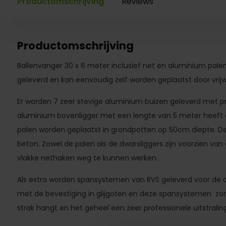
Productomschrijving
Reviews
Productomschrijving
Ballenvanger 30 x 6 meter inclusief net en aluminium pale
geleverd en kan eenvoudig zelf worden geplaatst door vrijwi
Er worden 7 zeer stevige aluminium buizen geleverd met 
aluminium bovenligger met een lengte van 5 meter heeft
palen worden geplaatst in grondpotten op 50cm diepte. De
beton. Zowel de palen als de dwarsliggers zijn voorzien va
vlakke nethaken weg te kunnen werken.
Als extra worden spansystemen van RVS geleverd voor de o
met de bevestiging in glijgoten en deze spansystemen zorg
strak hangt en het geheel een zeer professionele uitstralin