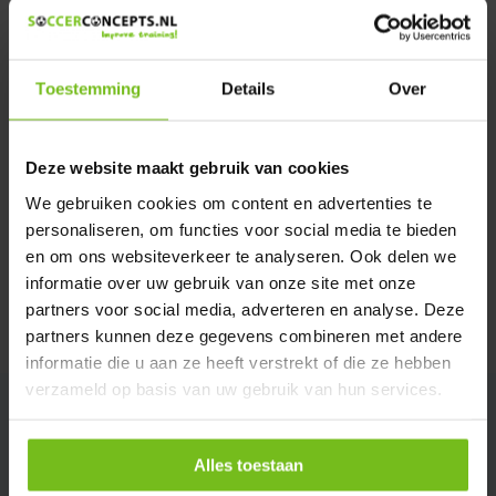
We helpen u graag met meer informatie
Verstuur email
Toestemming
Details
Over
Productomschrijving
Deze website maakt gebruik van cookies
Specificaties
We gebruiken cookies om content en advertenties te
personaliseren, om functies voor social media te bieden
en om ons websiteverkeer te analyseren. Ook delen we
Reviews
informatie over uw gebruik van onze site met onze
partners voor social media, adverteren en analyse. Deze
Delen
partners kunnen deze gegevens combineren met andere
informatie die u aan ze heeft verstrekt of die ze hebben
verzameld op basis van uw gebruik van hun services.
Alles toestaan