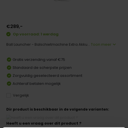
€289,-
Op voorraad: 1 werdag
Ball Launcher - Balschietmachine Extra Akku...
Toon meer
Gratis verzending vanaf €75
Standaard de scherpste prijzen
Zorgvuldig geselecteerd assortiment
Achteraf betalen mogelijk
Vergelijk
Dir product is beschikbaar in de volgende varianten:
Heeft u een vraag over dit product ?