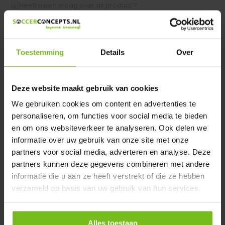
Heeft u een vraag over dit product ?
We helpen u graag met meer informatie
Verstuur email
Toestemming
Details
Over
Productomschrijving
Deze website maakt gebruik van cookies
We gebruiken cookies om content en advertenties te
Specificaties
personaliseren, om functies voor social media te bieden
en om ons websiteverkeer te analyseren. Ook delen we
informatie over uw gebruik van onze site met onze
Reviews
partners voor social media, adverteren en analyse. Deze
partners kunnen deze gegevens combineren met andere
Delen
informatie die u aan ze heeft verstrekt of die ze hebben
verzameld op basis van uw gebruik van hun services.
Alles toestaan