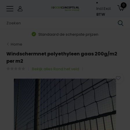
0
Incl.
Excl.
BTW
Standaard de scherpste prijzen
Home
Windschermnet polyethyleen gaas 200g/m2
per m2
Bekijk alles Rond het veld