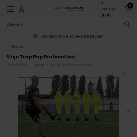
0
Incl.
Excl.
BTW
Standaard de scherpste prijzen
Home
Vrije Trap Pop Profvoetbal
Bekijk alles Vrije trap poppen