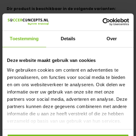
Dir product is beschikbaar in de volgende varianten:
Heeft u een vraag over dit product ?
We helpen u graag met meer informatie
Toestemming
Details
Over
Verstuur email
Deze website maakt gebruik van cookies
Productomschrijving
We gebruiken cookies om content en advertenties te
personaliseren, om functies voor social media te bieden
Specificaties
en om ons websiteverkeer te analyseren. Ook delen we
informatie over uw gebruik van onze site met onze
partners voor social media, adverteren en analyse. Deze
Reviews
partners kunnen deze gegevens combineren met andere
informatie die u aan ze heeft verstrekt of die ze hebben
Delen
verzameld op basis van uw gebruik van hun services.