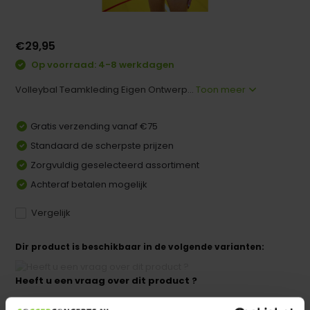
€29,95
Op voorraad: 4-8 werkdagen
Volleybal Teamkleding Eigen Ontwerp...
Toon meer
Gratis verzending vanaf €75
Standaard de scherpste prijzen
Zorgvuldig geselecteerd assortiment
Achteraf betalen mogelijk
Vergelijk
Dir product is beschikbaar in de volgende varianten:
Heeft u een vraag over dit product ?
We helpen u graag met meer informatie