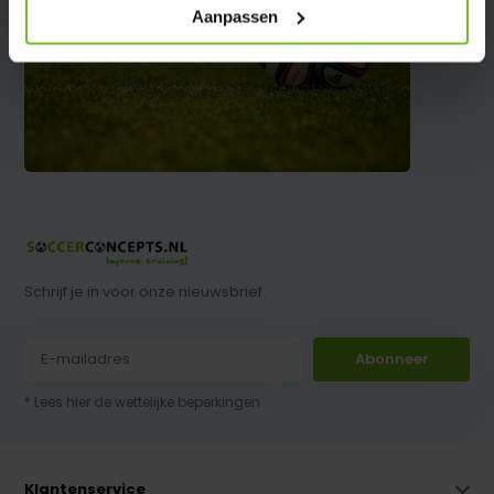
Aanpassen
Schrijf je in voor onze nieuwsbrief
Abonneer
* Lees hier de wettelijke beperkingen
Klantenservice