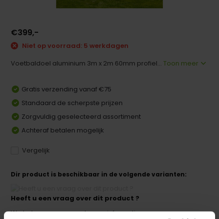
€399,-
Niet op voorraad: 5 werkdagen
Voetbaldoel aluminium 3m x 2m 60mm profiel...
Toon meer
Gratis verzending vanaf €75
Standaard de scherpste prijzen
Zorgvuldig geselecteerd assortiment
Achteraf betalen mogelijk
Vergelijk
Dir product is beschikbaar in de volgende varianten:
Heeft u een vraag over dit product ?
We helpen u graag met meer informatie