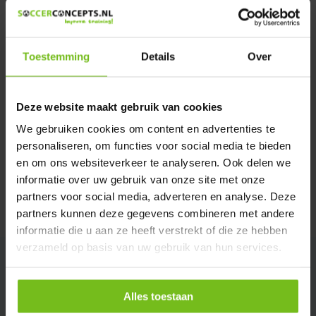
We helpen u graag met meer informatie
Verstuur email
Toestemming
Details
Over
Productomschrijving
Deze website maakt gebruik van cookies
Specificaties
We gebruiken cookies om content en advertenties te
personaliseren, om functies voor social media te bieden
en om ons websiteverkeer te analyseren. Ook delen we
Reviews
informatie over uw gebruik van onze site met onze
partners voor social media, adverteren en analyse. Deze
Delen
partners kunnen deze gegevens combineren met andere
informatie die u aan ze heeft verstrekt of die ze hebben
verzameld op basis van uw gebruik van hun services.
Alles toestaan