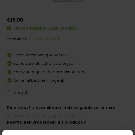
€15,90
Op voorraad: 4-8 werkdagen
Vitamine D3...
Toon meer
Gratis verzending vanaf €75
Standaard de scherpste prijzen
Zorgvuldig geselecteerd assortiment
Achteraf betalen mogelijk
Vergelijk
Dir product is beschikbaar in de volgende varianten:
Heeft u een vraag over dit product ?
We helpen u graag met meer informatie