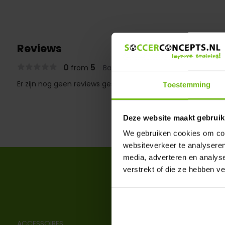
Reviews
0
5
from
Based on 0 reviews
Er zijn nog geen reviews geschreven over dit product..
Toestemming
Deze website maakt gebruik
We gebruiken cookies om cont
websiteverkeer te analyseren
media, adverteren en analys
verstrekt of die ze hebben v
ACCESSOIRES