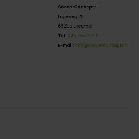
SoccerConcepts
Lageweg 28
6621BS Dreumel
Tel:
0487-572229
E-mail:
info@soccerconcepts.nl