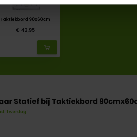
Taktiekbord 90x60cm
€ 42,95
Deliverytime
aar Statief bij Taktiekbord 90cmx6
d: 1 werdag