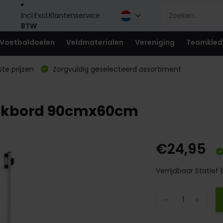
Incl.
Excl.
Klantenservice
BTW
Voetbaldoelen
Veldmaterialen
Vereniging
Teamkled
te prijzen
Zorgvuldig geselecteerd assortiment
ktiekbord 90cmx60cm
€24,95
Verrijdbaar Statief
-
+