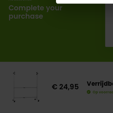
Complete your
purchase
Verrijdb
€ 24,95
Op voorraa