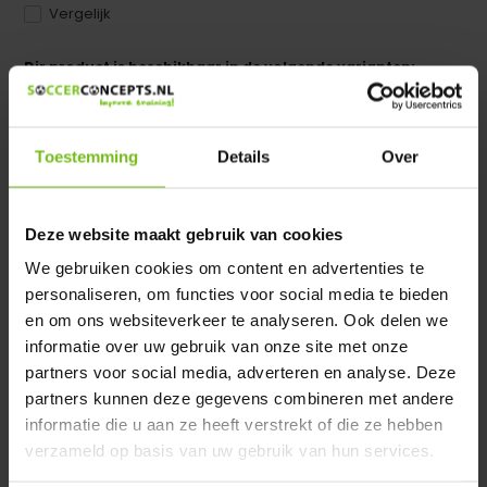
Vergelijk
Dir product is beschikbaar in de volgende varianten:
Heeft u een vraag over dit product ?
We helpen u graag met meer informatie
Toestemming
Details
Over
Verstuur email
Deze website maakt gebruik van cookies
Productomschrijving
We gebruiken cookies om content en advertenties te
personaliseren, om functies voor social media te bieden
en om ons websiteverkeer te analyseren. Ook delen we
Specificaties
informatie over uw gebruik van onze site met onze
partners voor social media, adverteren en analyse. Deze
Reviews
partners kunnen deze gegevens combineren met andere
informatie die u aan ze heeft verstrekt of die ze hebben
verzameld op basis van uw gebruik van hun services.
Delen