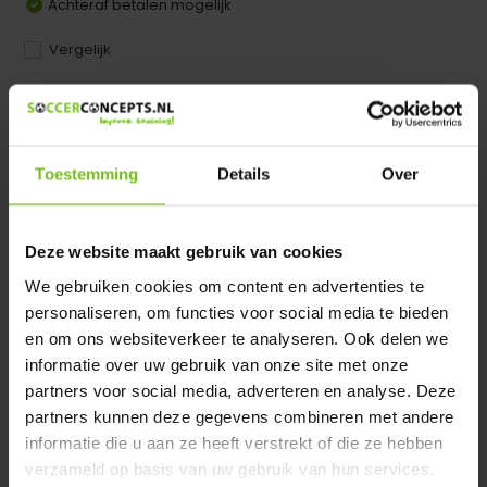
Achteraf betalen mogelijk
Vergelijk
Dir product is beschikbaar in de volgende varianten:
Heeft u een vraag over dit product ?
Toestemming
Details
Over
We helpen u graag met meer informatie
Verstuur email
Deze website maakt gebruik van cookies
We gebruiken cookies om content en advertenties te
Productomschrijving
personaliseren, om functies voor social media te bieden
en om ons websiteverkeer te analyseren. Ook delen we
Specificaties
informatie over uw gebruik van onze site met onze
partners voor social media, adverteren en analyse. Deze
partners kunnen deze gegevens combineren met andere
Reviews
informatie die u aan ze heeft verstrekt of die ze hebben
verzameld op basis van uw gebruik van hun services.