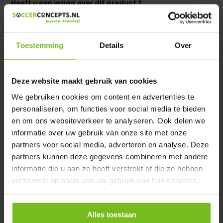
Heeft u een vraag over dit product ?
We helpen u graag met meer informatie
Verstuur email
Toestemming
Details
Over
Productomschrijving
Deze website maakt gebruik van cookies
We gebruiken cookies om content en advertenties te
Specificaties
personaliseren, om functies voor social media te bieden
en om ons websiteverkeer te analyseren. Ook delen we
Reviews
informatie over uw gebruik van onze site met onze
partners voor social media, adverteren en analyse. Deze
partners kunnen deze gegevens combineren met andere
Delen
informatie die u aan ze heeft verstrekt of die ze hebben
verzameld op basis van uw gebruik van hun services.
Alles toestaan