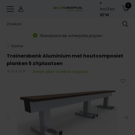
0
Incl.
Excl.
BTW
Standaard de scherpste prijzen
Home
Trainersbank Aluminium met houtcomposiet
planken 5 zitplaatsen
Bekijk alles Voetbal dugouts