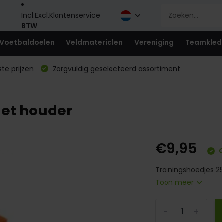
Incl.
Excl.
Klantenservice
BTW
Voetbaldoelen
Veldmaterialen
Vereniging
Teamkled
te prijzen
Zorgvuldig geselecteerd assortiment
met houder
€9,95
O
Trainingshoedjes 25
Toon meer
-
+