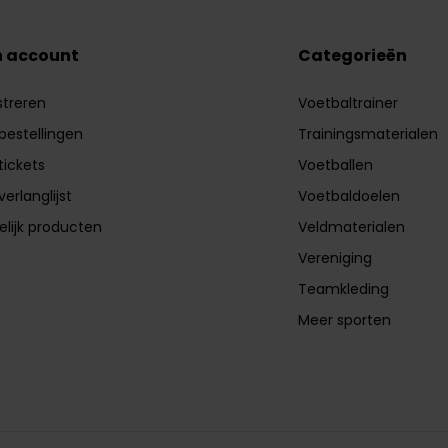
n account
Categorieën
streren
Voetbaltrainer
 bestellingen
Trainingsmaterialen
tickets
Voetballen
verlanglijst
Voetbaldoelen
elijk producten
Veldmaterialen
Vereniging
Teamkleding
Meer sporten