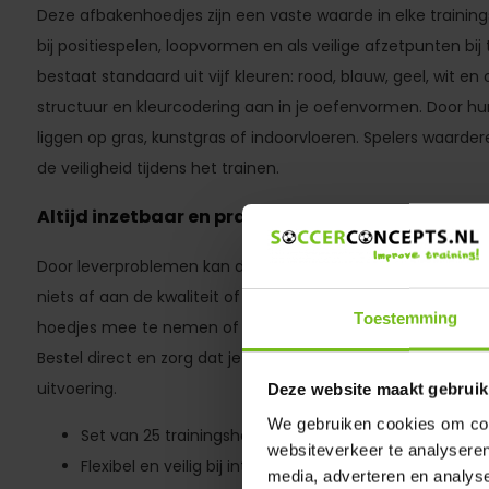
Deze afbakenhoedjes zijn een vaste waarde in elke training
bij positiespelen, loopvormen en als veilige afzetpunten bi
bestaat standaard uit vijf kleuren: rood, blauw, geel, wit en 
structuur en kleurcodering aan in je oefenvormen. Door hun f
liggen op gras, kunstgras of indoorvloeren. Spelers waard
de veiligheid tijdens het trainen.
Altijd inzetbaar en praktisch geleverd
Door leverproblemen kan de set tijdelijk ook geleverd worde
niets af aan de kwaliteit of inzetbaarheid. De draaggordel
Toestemming
hoedjes mee te nemen of op te bergen. Deze set is geschikt
Bestel direct en zorg dat je altijd beschikt over betrouwba
uitvoering.
Deze website maakt gebruik
We gebruiken cookies om cont
Set van 25 trainingshoedjes met draaggordel
websiteverkeer te analyseren
Flexibel en veilig bij intensief gebruik
media, adverteren en analys