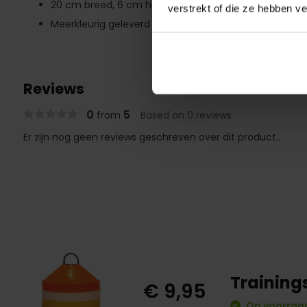
20 cm breed, 6 cm hoog
verstrekt of die ze hebben v
Meerkleurig geleverd of tijdelijk in één kleur
Reviews
0
5
from
Based on 0 reviews
Er zijn nog geen reviews geschreven over dit product..
Training
€ 9,95
Op voorraad