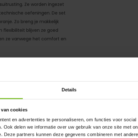
suitrusting. Ze worden ingezet
j technische oefeningen. De set
oranje. Zo breng je makkelijk
lexibiliteit blijven ze goed
eren ze vanwege het comfort en
n in één kleur. Dit doet echter
 maakt het gemakkelijk om de
Details
 voor trainingen op elk niveau.
re veldmarkering in een handige
 van cookies
ent en advertenties te personaliseren, om functies voor social
. Ook delen we informatie over uw gebruik van onze site met on
e. Deze partners kunnen deze gegevens combineren met andere i