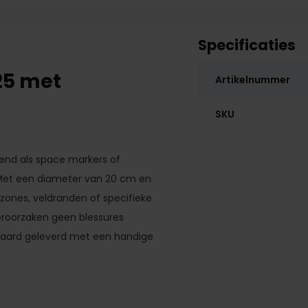
Specificaties
25 met
Artikelnummer
SKU
end als space markers of
ik. Met een diameter van 20 cm en
zones, veldranden of specifieke
veroorzaken geen blessures
daard geleverd met een handige