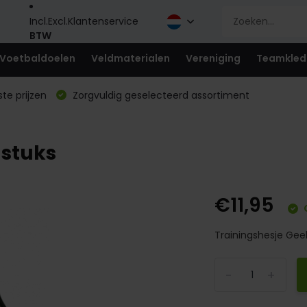
Incl.
Excl.
Klantenservice
BTW
Voetbaldoelen
Veldmaterialen
Vereniging
Teamkled
te prijzen
Zorgvuldig geselecteerd assortiment
 stuks
€11,95
Trainingshesje Geel 
-
+