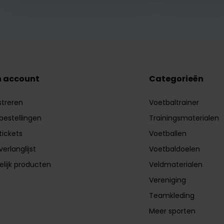
n account
Categorieën
streren
Voetbaltrainer
 bestellingen
Trainingsmaterialen
tickets
Voetballen
verlanglijst
Voetbaldoelen
elijk producten
Veldmaterialen
Vereniging
Teamkleding
Meer sporten