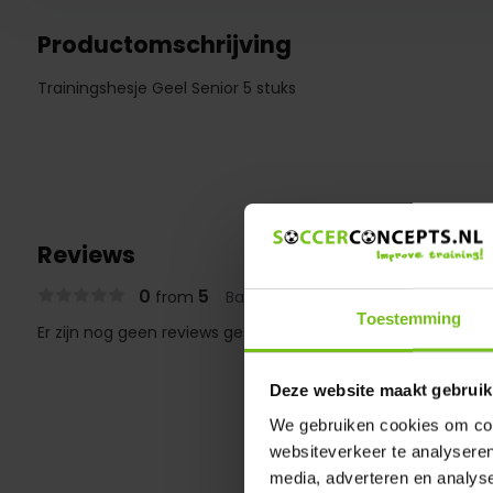
Productomschrijving
Trainingshesje Geel Senior 5 stuks
Reviews
0
5
from
Based on 0 reviews
Toestemming
Er zijn nog geen reviews geschreven over dit product..
Deze website maakt gebruik
We gebruiken cookies om cont
websiteverkeer te analyseren
media, adverteren en analys