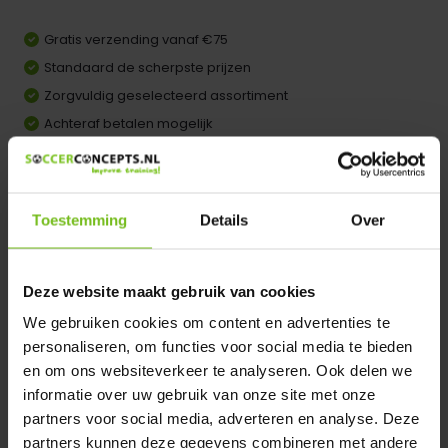
Gratis verzending vanaf €75
Standaard de scherpste prijzen
Zorgvuldig geselecteerd assortiment
Achteraf betalen mogelijk
Vergelijk
Dir product is beschikbaar in de volgende varianten:
Toestemming
Details
Over
Heeft u een vraag over dit product ?
Deze website maakt gebruik van cookies
We helpen u graag met meer informatie
Verstuur email
We gebruiken cookies om content en advertenties te
personaliseren, om functies voor social media te bieden
en om ons websiteverkeer te analyseren. Ook delen we
Productomschrijving
informatie over uw gebruik van onze site met onze
partners voor social media, adverteren en analyse. Deze
partners kunnen deze gegevens combineren met andere