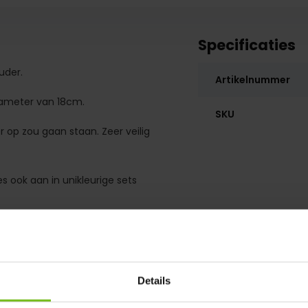
Specificaties
uder.
Artikelnummer
iameter van 18cm.
SKU
er op zou gaan staan. Zeer veilig
 ook aan in unikleurige sets
Details