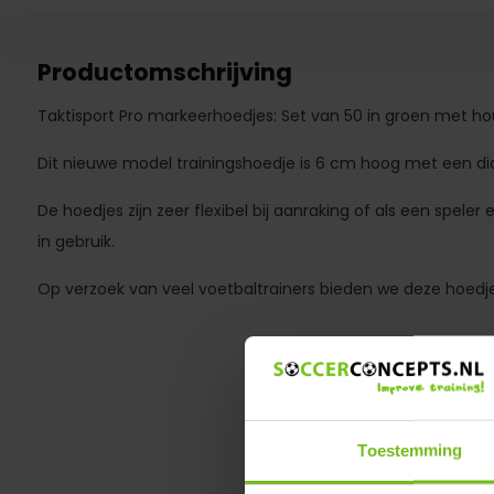
Productomschrijving
Taktisport Pro markeerhoedjes: Set van 50 in groen met ho
Dit nieuwe model trainingshoedje is 6 cm hoog met een d
De hoedjes zijn zeer flexibel bij aanraking of als een speler 
in gebruik.
Op verzoek van veel voetbaltrainers bieden we deze hoedjes
Toestemming