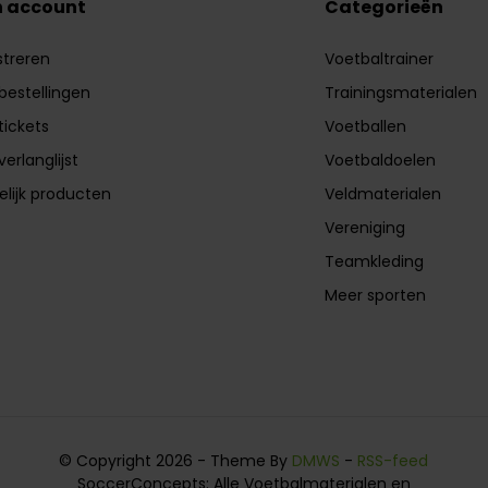
n account
Categorieën
streren
Voetbaltrainer
 bestellingen
Trainingsmaterialen
tickets
Voetballen
verlanglijst
Voetbaldoelen
elijk producten
Veldmaterialen
Vereniging
Teamkleding
Meer sporten
© Copyright 2026 - Theme By
DMWS
-
RSS-feed
SoccerConcepts: Alle Voetbalmaterialen en