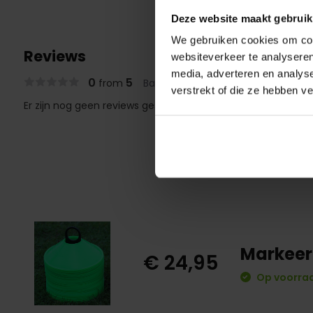
Deze website maakt gebruik
We gebruiken cookies om cont
Reviews
websiteverkeer te analyseren
media, adverteren en analys
0
5
from
Based on 0 reviews
verstrekt of die ze hebben v
Er zijn nog geen reviews geschreven over dit product..
Markeer
€ 24,95
Op voorraa