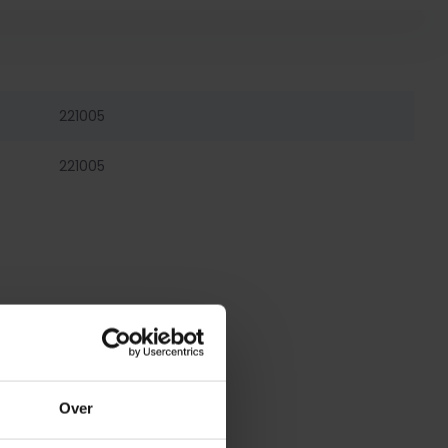
221005
221005
Over