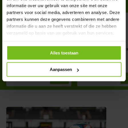
informatie over uw gebruik van onze site met onze
partners voor social media, adverteren en analyse. Deze
partners kunnen deze gegevens combineren met andere
informatie die u aan ze heeft verstrekt of die ze hebben
verzameld op basis van uw gebruik van hun services.
Taktifol Opleidingen en
Taktifol Non-Sports
Alles toestaan
Onderwijs
Educatie
€ 31,95
€ 29,50
Deliverytime
Deliverytime
Aanpassen