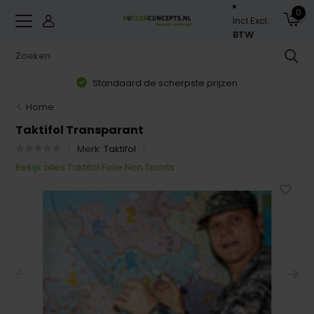
0
Incl.
Excl.
BTW
Standaard de scherpste prijzen
Home
Taktifol Transparant
Merk:
Taktifol
Bekijk alles Taktifol Folie Non Sports