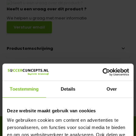
Heeft u een vraag over dit product ?
We helpen u graag met meer informatie
Verstuur email
Productomschrijving
Specificaties
Reviews
Toestemming
Details
Over
Delen
Deze website maakt gebruik van cookies
We gebruiken cookies om content en advertenties te
personaliseren, om functies voor social media te bieden
ACCESSOIRES
en om ons websiteverkeer te analyseren. Ook delen we
Complete your purchase