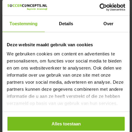
We helpen u graag met meer informatie
Verstuur email
Toestemming
Details
Over
Productomschrijving
Deze website maakt gebruik van cookies
Specificaties
We gebruiken cookies om content en advertenties te
personaliseren, om functies voor social media te bieden
en om ons websiteverkeer te analyseren. Ook delen we
Reviews
informatie over uw gebruik van onze site met onze
partners voor social media, adverteren en analyse. Deze
Delen
partners kunnen deze gegevens combineren met andere
informatie die u aan ze heeft verstrekt of die ze hebben
verzameld op basis van uw gebruik van hun services.
Alles toestaan