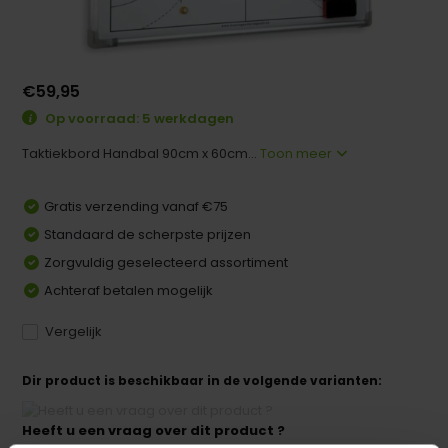
€59,95
Op voorraad: 5 werkdagen
Taktiekbord Handbal 90cm x 60cm...
Toon meer
Gratis verzending vanaf €75
Standaard de scherpste prijzen
Zorgvuldig geselecteerd assortiment
Achteraf betalen mogelijk
Vergelijk
Dir product is beschikbaar in de volgende varianten:
Heeft u een vraag over dit product ?