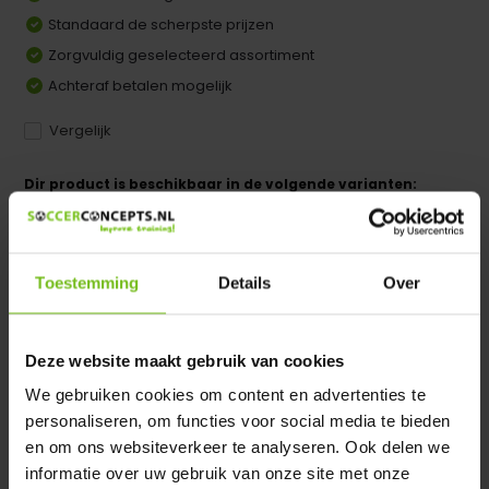
Standaard de scherpste prijzen
Zorgvuldig geselecteerd assortiment
Achteraf betalen mogelijk
Vergelijk
Dir product is beschikbaar in de volgende varianten:
Heeft u een vraag over dit product ?
We helpen u graag met meer informatie
Toestemming
Details
Over
Verstuur email
Deze website maakt gebruik van cookies
Productomschrijving
We gebruiken cookies om content en advertenties te
personaliseren, om functies voor social media te bieden
Specificaties
en om ons websiteverkeer te analyseren. Ook delen we
informatie over uw gebruik van onze site met onze