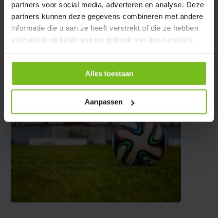
partners voor social media, adverteren en analyse. Deze
Reviews
partners kunnen deze gegevens combineren met andere
informatie die u aan ze heeft verstrekt of die ze hebben
verzameld op basis van uw gebruik van hun services.
Delen
Alles toestaan
Aanpassen