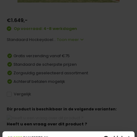
€1.649,-
Op voorraad: 4-8 werkdagen
Standaard Hockeydoel...
Toon meer
Gratis verzending vanaf €75
Standaard de scherpste prijzen
Zorgvuldig geselecteerd assortiment
Achteraf betalen mogelijk
Vergelijk
Dir product is beschikbaar in de volgende varianten:
Heeft u een vraag over dit product ?
We helpen u graag met meer informatie