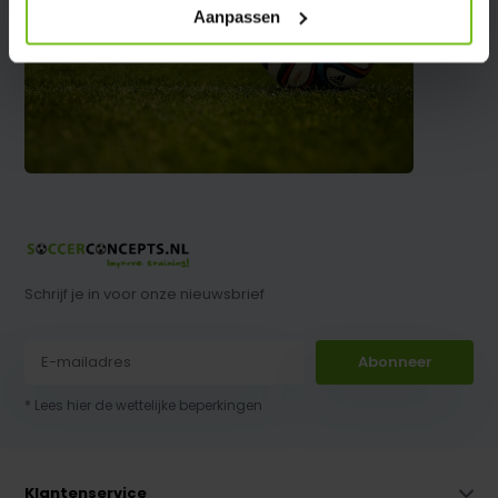
Aanpassen
Schrijf je in voor onze nieuwsbrief
Abonneer
* Lees hier de wettelijke beperkingen
Klantenservice