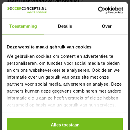
Heeft u een vraag over dit product ?
We helpen u graag met meer informatie
Verstuur email
Toestemming
Details
Over
Productomschrijving
Deze website maakt gebruik van cookies
We gebruiken cookies om content en advertenties te
Specificaties
personaliseren, om functies voor social media te bieden
en om ons websiteverkeer te analyseren. Ook delen we
Reviews
informatie over uw gebruik van onze site met onze
partners voor social media, adverteren en analyse. Deze
partners kunnen deze gegevens combineren met andere
Delen
informatie die u aan ze heeft verstrekt of die ze hebben
verzameld op basis van uw gebruik van hun services.
Alles toestaan