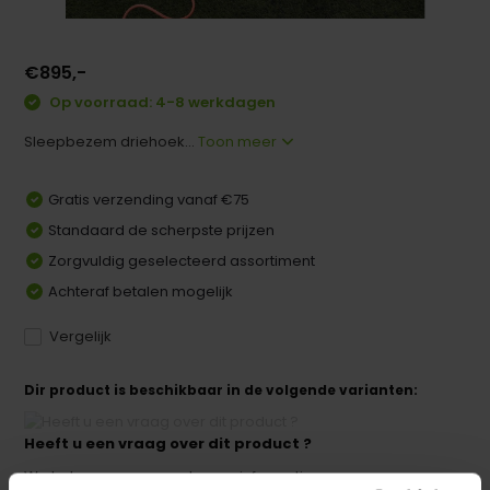
€895,-
Op voorraad: 4-8 werkdagen
Sleepbezem driehoek...
Toon meer
Gratis verzending vanaf €75
Standaard de scherpste prijzen
Zorgvuldig geselecteerd assortiment
Achteraf betalen mogelijk
Vergelijk
Dir product is beschikbaar in de volgende varianten:
Heeft u een vraag over dit product ?
We helpen u graag met meer informatie