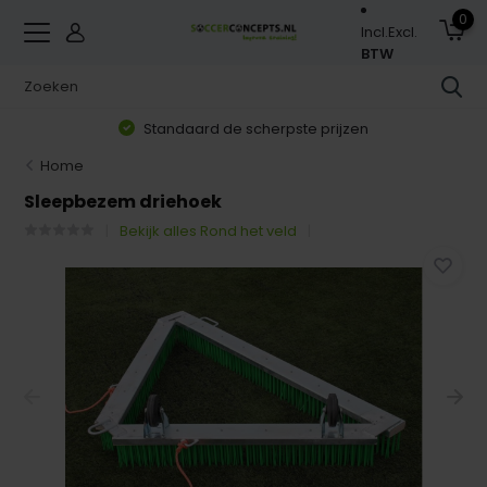
0
Incl.
Excl.
BTW
Standaard de scherpste prijzen
Home
Sleepbezem driehoek
Bekijk alles Rond het veld