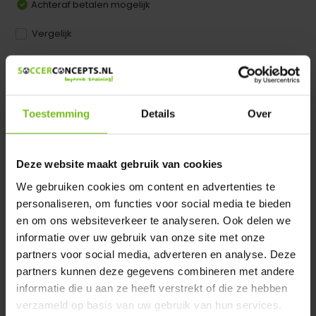
Achteraf betalen mogelijk
Vergelijk
Dir product is beschikbaar in de volgende varianten:
Heeft u een vraag over dit product ?
Toestemming
Details
Over
We helpen u graag met meer informatie
Verstuur email
Deze website maakt gebruik van cookies
We gebruiken cookies om content en advertenties te
Productomschrijving
personaliseren, om functies voor social media te bieden
en om ons websiteverkeer te analyseren. Ook delen we
Specificaties
informatie over uw gebruik van onze site met onze
partners voor social media, adverteren en analyse. Deze
partners kunnen deze gegevens combineren met andere
Reviews
informatie die u aan ze heeft verstrekt of die ze hebben
verzameld op basis van uw gebruik van hun services.