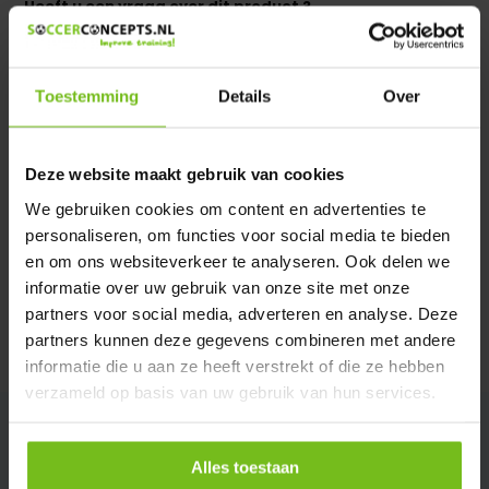
Heeft u een vraag over dit product ?
We helpen u graag met meer informatie
Verstuur email
Toestemming
Details
Over
Productomschrijving
Deze website maakt gebruik van cookies
We gebruiken cookies om content en advertenties te
Specificaties
personaliseren, om functies voor social media te bieden
en om ons websiteverkeer te analyseren. Ook delen we
Reviews
informatie over uw gebruik van onze site met onze
partners voor social media, adverteren en analyse. Deze
partners kunnen deze gegevens combineren met andere
Delen
informatie die u aan ze heeft verstrekt of die ze hebben
verzameld op basis van uw gebruik van hun services.
Alles toestaan