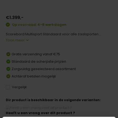
€1.399,-
Op voorraad: 4-8 werkdagen
Scorebord Multisport Standaard voor alle zaalsporten...
Toon meer
Gratis verzending vanaf €75
Standaard de scherpste prijzen
Zorgvuldig geselecteerd assortiment
Achteraf betalen mogelijk
Vergelijk
Dir product is beschikbaar in de volgende varianten:
Heeft u een vraag over dit product ?