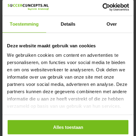
We helpen u graag met meer informatie
Verstuur email
Toestemming
Details
Over
Productomschrijving
Deze website maakt gebruik van cookies
Specificaties
We gebruiken cookies om content en advertenties te
personaliseren, om functies voor social media te bieden
en om ons websiteverkeer te analyseren. Ook delen we
Reviews
informatie over uw gebruik van onze site met onze
partners voor social media, adverteren en analyse. Deze
Delen
partners kunnen deze gegevens combineren met andere
informatie die u aan ze heeft verstrekt of die ze hebben
verzameld op basis van uw gebruik van hun services.
Alles toestaan