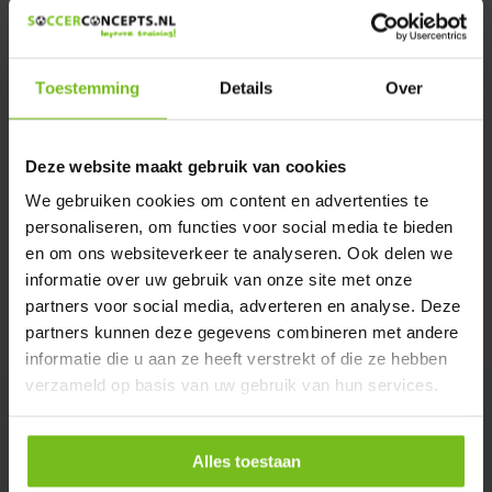
We helpen u graag met meer informatie
Verstuur email
Toestemming
Details
Over
Productomschrijving
Deze website maakt gebruik van cookies
Specificaties
We gebruiken cookies om content en advertenties te
personaliseren, om functies voor social media te bieden
en om ons websiteverkeer te analyseren. Ook delen we
Reviews
informatie over uw gebruik van onze site met onze
partners voor social media, adverteren en analyse. Deze
Delen
partners kunnen deze gegevens combineren met andere
informatie die u aan ze heeft verstrekt of die ze hebben
verzameld op basis van uw gebruik van hun services.
Alles toestaan