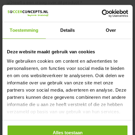
Heeft u een vraag over dit product ?
We helpen u graag met meer informatie
Verstuur email
Toestemming
Details
Over
Productomschrijving
Deze website maakt gebruik van cookies
We gebruiken cookies om content en advertenties te
Specificaties
personaliseren, om functies voor social media te bieden
en om ons websiteverkeer te analyseren. Ook delen we
informatie over uw gebruik van onze site met onze
Reviews
partners voor social media, adverteren en analyse. Deze
partners kunnen deze gegevens combineren met andere
Delen
informatie die u aan ze heeft verstrekt of die ze hebben
verzameld op basis van uw gebruik van hun services.
Alles toestaan