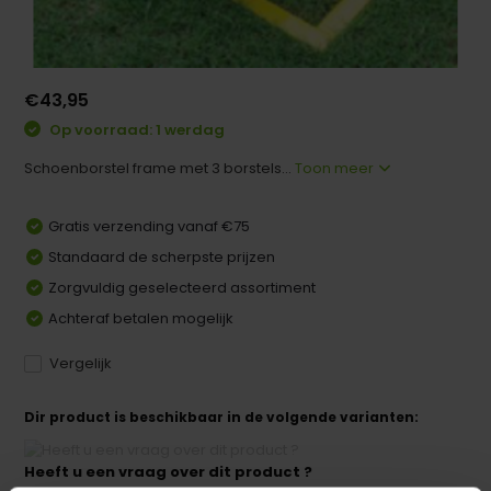
€43,95
Op voorraad: 1 werdag
Schoenborstel frame met 3 borstels...
Toon meer
Gratis verzending vanaf €75
Standaard de scherpste prijzen
Zorgvuldig geselecteerd assortiment
Achteraf betalen mogelijk
Vergelijk
Dir product is beschikbaar in de volgende varianten:
Heeft u een vraag over dit product ?