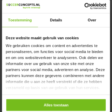
We helpen u graag met meer informatie
Verstuur email
Toestemming
Details
Over
Productomschrijving
Deze website maakt gebruik van cookies
Specificaties
We gebruiken cookies om content en advertenties te
personaliseren, om functies voor social media te bieden
en om ons websiteverkeer te analyseren. Ook delen we
Reviews
informatie over uw gebruik van onze site met onze
partners voor social media, adverteren en analyse. Deze
Delen
partners kunnen deze gegevens combineren met andere
informatie die u aan ze heeft verstrekt of die ze hebben
verzameld op basis van uw gebruik van hun services.
Alles toestaan