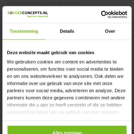
Heeft u een vraag over dit product ?
We helpen u graag met meer informatie
Verstuur email
Toestemming
Details
Over
Productomschrijving
Deze website maakt gebruik van cookies
We gebruiken cookies om content en advertenties te
Specificaties
personaliseren, om functies voor social media te bieden
en om ons websiteverkeer te analyseren. Ook delen we
informatie over uw gebruik van onze site met onze
Reviews
partners voor social media, adverteren en analyse. Deze
partners kunnen deze gegevens combineren met andere
Delen
informatie die u aan ze heeft verstrekt of die ze hebben
verzameld op basis van uw gebruik van hun services.
Alles toestaan