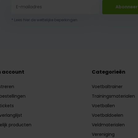
Abonneer
* Lees hier de wettelijke beperkingen
n account
Categorieën
streren
Voetbaltrainer
 bestellingen
Trainingsmaterialen
tickets
Voetballen
verlanglijst
Voetbaldoelen
elijk producten
Veldmaterialen
Vereniging