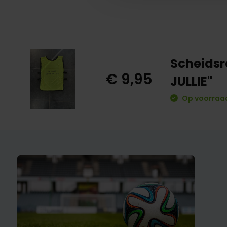
Scheidsr
€ 9,95
JULLIE"
Op voorraad