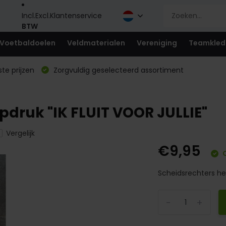
Incl.
Excl.
Klantenservice
BTW
Voetbaldoelen
Veldmaterialen
Vereniging
Teamkled
te prijzen
Zorgvuldig geselecteerd assortiment
pdruk "IK FLUIT VOOR JULLIE"
Vergelijk
€9,95
O
Scheidsrechters hes
-
+