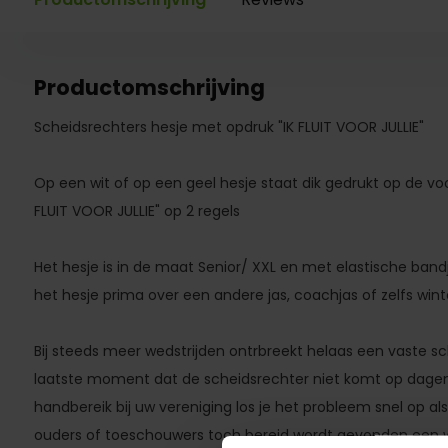
Productomschrijving
Scheidsrechters hesje met opdruk "IK FLUIT VOOR JULLIE"
Op een wit of op een geel hesje staat dik gedrukt op de voo
FLUIT VOOR JULLIE" op 2 regels
Het hesje is in de maat Senior/ XXL en met elastische bandj
het hesje prima over een andere jas, coachjas of zelfs winte
Bij steeds meer wedstrijden ontrbreekt helaas een vaste sch
laatste moment dat de scheidsrechter niet komt op dagen
handbereik bij uw vereniging los je het probleem snel op als
ouders of toeschouwers toch bereid wordt gevonden een wed