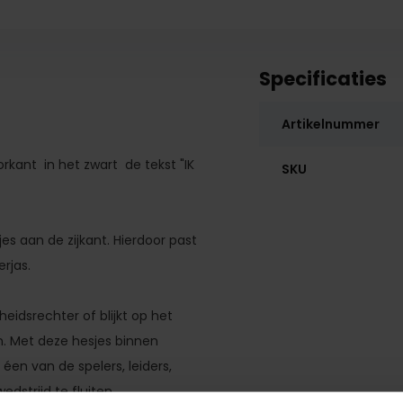
Specificaties
Artikelnummer
rkant in het zwart de tekst "IK
SKU
es aan de zijkant. Hierdoor past
rjas.
eidsrechter of blijkt op het
. Met deze hesjes binnen
 éen van de spelers, leiders,
strijd te fluiten.