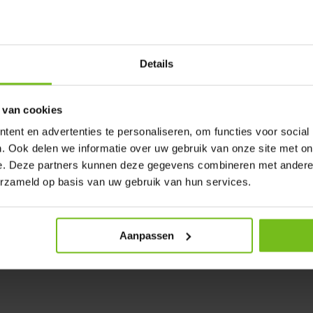
n wedstrijd fluiten bij de
 wedstrijdjes per seizoen
Details
irect overtuigd van de zeer
een direct duidelijk dat hier een
 van cookies
jk te maken hun wedstrijd te
ent en advertenties te personaliseren, om functies voor social
. Ook delen we informatie over uw gebruik van onze site met on
e. Deze partners kunnen deze gegevens combineren met andere i
erzameld op basis van uw gebruik van hun services.
Aanpassen