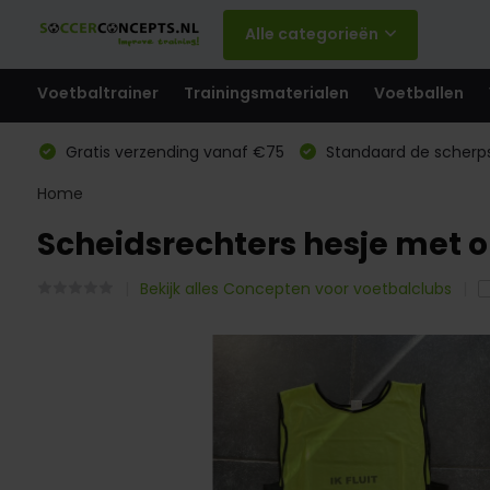
Alle categorieën
Voetbaltrainer
Trainingsmaterialen
Voetballen
Gratis verzending vanaf €75
Standaard de scherps
Home
Scheidsrechters hesje met o
Bekijk alles Concepten voor voetbalclubs