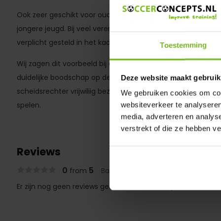
Ook zeer geschikt voor oudere jeugdleden of ouders welke ee
jongere jeugd. Bij veel verenigingen is het fluiten van 1 of 2
verplicht gesteld in het kader van vrijwilligerstaken.
Toestemming
Wij zagen dit voorbeeld bij een club in de buurt en waren d
duidelijke boodschap op de borst van het hesje. Het is ieder
Deze website maakt gebruik
scheidsrechter vrijwiliig bezig is om het twee teams mogeli
We gebruiken cookies om cont
spelen.
websiteverkeer te analyseren
media, adverteren en analys
verstrekt of die ze hebben v
Reviews
0
5
from
Based on 0 reviews
Er zijn nog geen reviews geschreven over dit product..