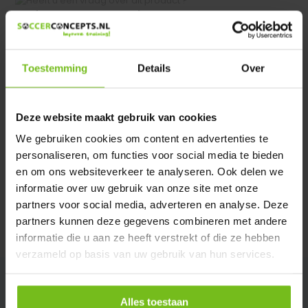
Heeft u een vraag over dit product ?
We helpen u graag met meer informatie
Verstuur email
Toestemming
Details
Over
Productomschrijving
Deze website maakt gebruik van cookies
We gebruiken cookies om content en advertenties te
Specificaties
personaliseren, om functies voor social media te bieden
en om ons websiteverkeer te analyseren. Ook delen we
Reviews
informatie over uw gebruik van onze site met onze
partners voor social media, adverteren en analyse. Deze
partners kunnen deze gegevens combineren met andere
Delen
informatie die u aan ze heeft verstrekt of die ze hebben
verzameld op basis van uw gebruik van hun services.
Alles toestaan