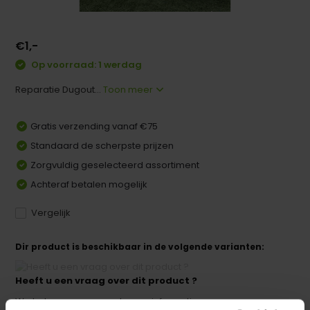
€1,-
Op voorraad: 1 werdag
Reparatie Dugout...
Toon meer
Gratis verzending vanaf €75
Standaard de scherpste prijzen
Zorgvuldig geselecteerd assortiment
Achteraf betalen mogelijk
Vergelijk
Dir product is beschikbaar in de volgende varianten:
Heeft u een vraag over dit product ?
We helpen u graag met meer informatie