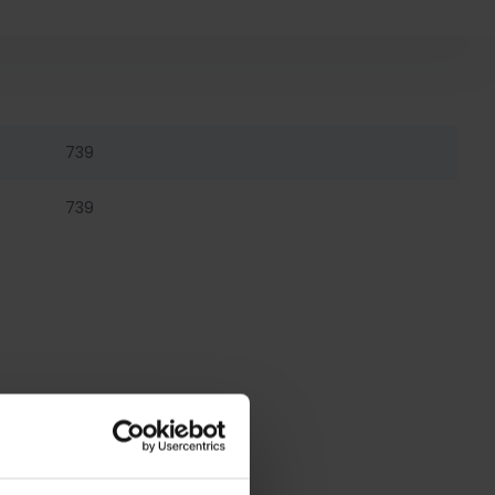
739
739