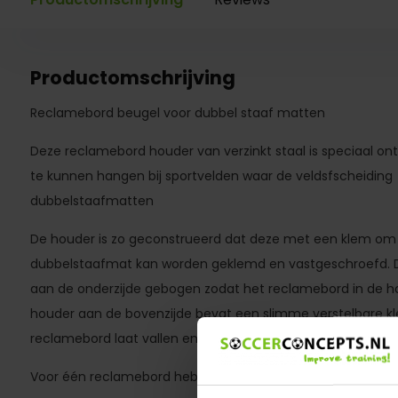
Productomschrijving
Reclamebord beugel voor dubbel staaf matten
Deze reclamebord houder van verzinkt staal is speciaal 
te kunnen hangen bij sportvelden waar de veldsfscheiding 
dubbelstaafmatten
De houder is zo geconstrueerd dat deze met een klem om 
dubbelstaafmat kan worden geklemd en vastgeschroefd. De
aan de onderzijde gebogen zodat het reclamebord in de ho
houder aan de bovenzijde bevat een slimme verstelbare kl
reclamebord laat vallen en vervolgens met een bout vast k
Voor één reclamebord heb je 2 van deze beugels nodig.