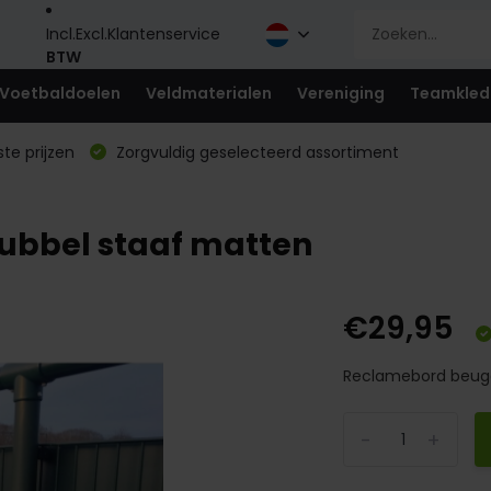
Incl.
Excl.
Klantenservice
BTW
Voetbaldoelen
Veldmaterialen
Vereniging
Teamkled
te prijzen
Zorgvuldig geselecteerd assortiment
ubbel staaf matten
€29,95
Reclamebord beuge
-
+