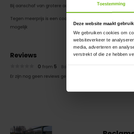
Toestemming
Bij aanschaf van grotere aantallen is korting mogelijk.
Tegen meerprijs is een coating van de reclamebord beugels 
Deze website maakt gebruik
mogelijk
We gebruiken cookies om cont
websiteverkeer te analyseren
media, adverteren en analys
Reviews
verstrekt of die ze hebben v
0
5
from
Based on 0 reviews
Er zijn nog geen reviews geschreven over dit product..
Reclame