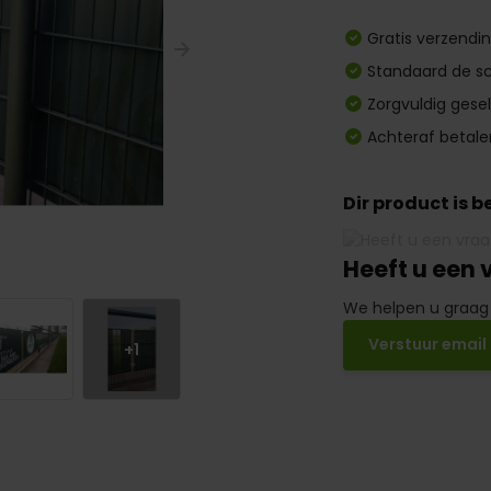
Gratis verzendi
Standaard de sc
Zorgvuldig gese
Achteraf betale
Dir product is 
Heeft u een 
We helpen u graag
Verstuur email
+1