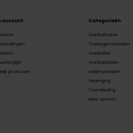
n account
Categorieën
streren
Voetbaltrainer
 bestellingen
Trainingsmaterialen
tickets
Voetballen
verlanglijst
Voetbaldoelen
elijk producten
Veldmaterialen
Vereniging
Teamkleding
Meer sporten