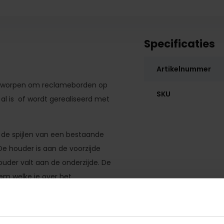
Specificaties
Artikelnummer
ontworpen om reclameborden op
SKU
al is of wordt gerealiseerd met
de spijlen van een bestaande
 houder is aan de voorzijde
uder valt aan de onderzijde. De
em welke je over het
unt zetten.