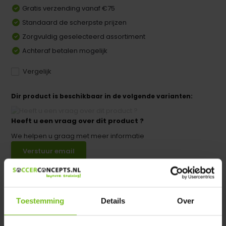
Gratis verzending vanaf €75
Standaard de scherpste prijzen
Zorgvuldig geselecteerd assortiment
Achteraf betalen mogelijk
Vergelijk
Dir product is beschikbaar in de volgende varianten:
Heeft u een vraag over dit product ?
We helpen u graag met meer informatie
Verstuur email
Productomschrijving
Toestemming
Details
Over
Specificaties