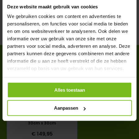
Deze website maakt gebruik van cookies
Reviews
We gebruiken cookies om content en advertenties te
personaliseren, om functies voor social media te bieden
en om ons websiteverkeer te analyseren. Ook delen we
Delen
informatie over uw gebruik van onze site met onze
partners voor social media, adverteren en analyse. Deze
partners kunnen deze gegevens combineren met andere
ACCESSOIRES
informatie die u aan ze heeft verstrekt of die ze hebben
Complete your purchase
verzameld op basis van uw gebruik van hun services.
Alles toestaan
Aanpassen
Reclamebanner Soft 150cm x
30cm x 30cm
€ 149,95