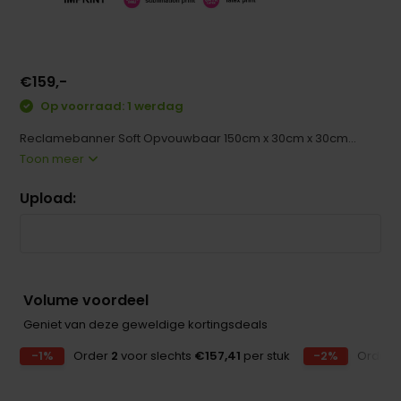
€159,-
Op voorraad: 1 werdag
Reclamebanner Soft Opvouwbaar 150cm x 30cm x 30cm...
Toon meer
Upload:
Volume voordeel
Geniet van deze geweldige kortingsdeals
-1%
Order
2
voor slechts
€157,41
per stuk
-2%
Order