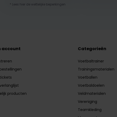
* Lees hier de wettelijke beperkingen
n account
Categorieën
streren
Voetbaltrainer
 bestellingen
Trainingsmaterialen
tickets
Voetballen
verlanglijst
Voetbaldoelen
elijk producten
Veldmaterialen
Vereniging
Teamkleding