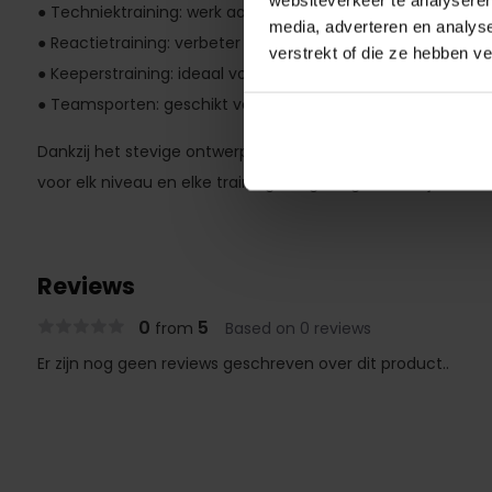
websiteverkeer te analyseren
● Techniektraining: werk aan passing, aannames en balcont
media, adverteren en analys
● Reactietraining: verbeter snelheid en handelingssnelhei
verstrekt of die ze hebben v
● Keeperstraining: ideaal voor reflexen en het verwerken v
● Teamsporten: geschikt voor voetbal, handbal en andere 
Dankzij het stevige ontwerp en de verstelbare mogelijkhed
voor elk niveau en elke trainingsomgeving. Zo haal je het ma
Reviews
0
5
from
Based on 0 reviews
Er zijn nog geen reviews geschreven over dit product..