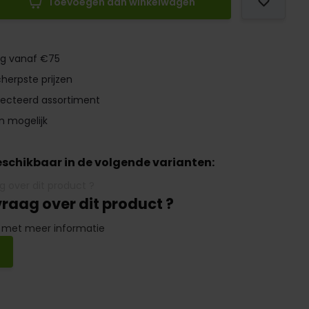
Toevoegen aan winkelwagen
ng vanaf €75
herpste prijzen
lecteerd assortiment
n mogelijk
beschikbaar in de volgende varianten:
vraag over dit product ?
 met meer informatie