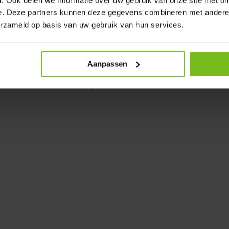
. Ook delen we informatie over uw gebruik van onze site met on
role.
e. Deze partners kunnen deze gegevens combineren met andere i
d met onvoorspelbare rebounds.
erzameld op basis van uw gebruik van hun services.
an schoten.
balsporten.
Aanpassen
en is deze rebounder geschikt
ximale uit iedere training.