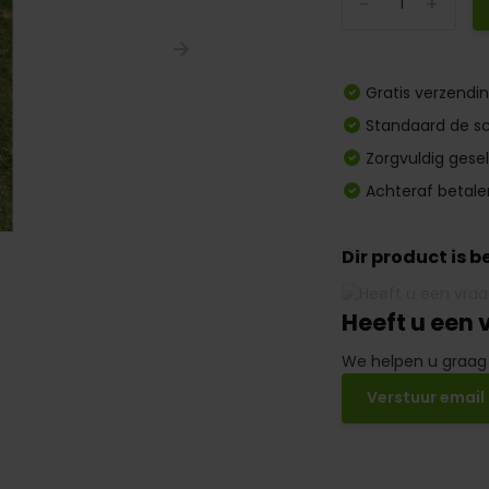
-
+
Gratis verzendi
Standaard de sc
Zorgvuldig gese
Achteraf betale
Dir product is 
Heeft u een 
We helpen u graag
Verstuur email