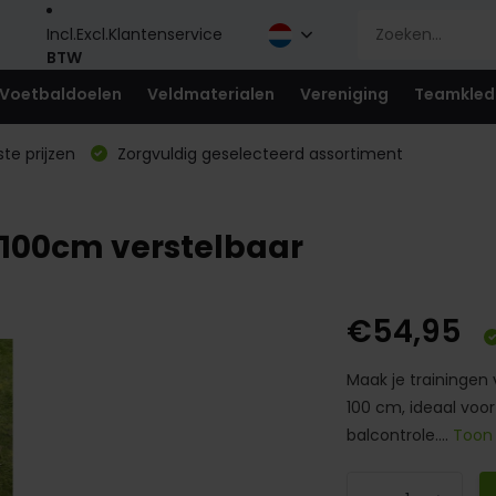
Incl.
Excl.
Klantenservice
BTW
Voetbaldoelen
Veldmaterialen
Vereniging
Teamkled
te prijzen
Zorgvuldig geselecteerd assortiment
 100cm verstelbaar
€54,95
Maak je trainingen 
100 cm, ideaal voo
balcontrole....
Toon