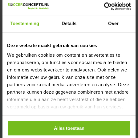
We helpen u graag met meer informatie
Verstuur email
Toestemming
Details
Over
Productomschrijving
Deze website maakt gebruik van cookies
Specificaties
We gebruiken cookies om content en advertenties te
personaliseren, om functies voor social media te bieden
en om ons websiteverkeer te analyseren. Ook delen we
Reviews
informatie over uw gebruik van onze site met onze
partners voor social media, adverteren en analyse. Deze
Delen
partners kunnen deze gegevens combineren met andere
informatie die u aan ze heeft verstrekt of die ze hebben
verzameld op basis van uw gebruik van hun services.
Alles toestaan