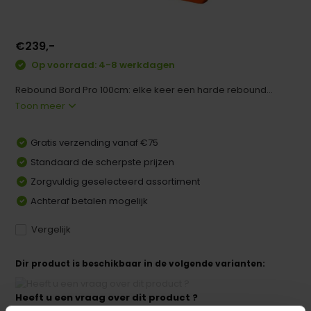
€239,-
Op voorraad: 4-8 werkdagen
Rebound Bord Pro 100cm: elke keer een harde rebound...
Toon meer
Gratis verzending vanaf €75
Standaard de scherpste prijzen
Zorgvuldig geselecteerd assortiment
Achteraf betalen mogelijk
Vergelijk
Dir product is beschikbaar in de volgende varianten:
Heeft u een vraag over dit product ?