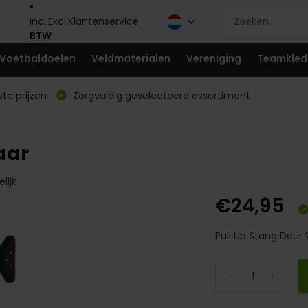
Incl.
Excl.
Klantenservice
BTW
Voetbaldoelen
Veldmaterialen
Vereniging
Teamkled
te prijzen
Zorgvuldig geselecteerd assortiment
aar
lijk
€24,95
Pull Up Stang Deur 
-
+