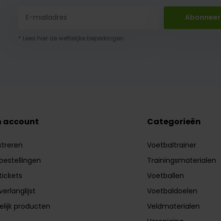
Abonneer
* Lees hier de wettelijke beperkingen
n account
Categorieën
streren
Voetbaltrainer
 bestellingen
Trainingsmaterialen
tickets
Voetballen
verlanglijst
Voetbaldoelen
elijk producten
Veldmaterialen