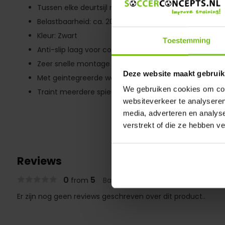
Tussen elke deurtsijl monteerbaar: 73-92 cm
Belastbaarheid: ca. 200 kg
Kleur: Zwart
Toestemming
Anti-slip laag voor comfort
Zeer snelle montage
Deze website maakt gebruik
Met geintegreerde waterpas om horizontaal te han
We gebruiken cookies om cont
Traint meerdere spiergroepen zoals schouder, rug en
websiteverkeer te analyseren
media, adverteren en analys
verstrekt of die ze hebben v
Reviews
0
5
from
Based on 0 reviews
Er zijn nog geen reviews geschreven over dit product..