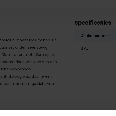
Specificaties
Artikelnummer
etbalclub moeiteloos trainen. De
paar seconden zeer stevig
SKU
an 73cm tot en met 92cm op je
standaard deur. Voorzien van een
 kunnen ophangen.
anti sliplaag waardoor je een
r tot een maximum gewicht van