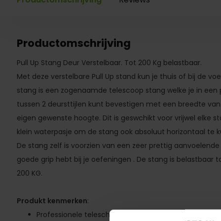
Productomschrijving
Pull Up Stang Deur Verstelbaar. Tot 200 Kg belastbaar.
Met deze verstelbare Pull Up stand kun je thuis of bij de vo
stang is een zogenaamde telescoop stang welke je in een 
tussen 2 deursttijlen kunt bevestigen met een breedte v
eigen gewenste hoogte. Dit is geswchikt voor vrijwel elke 
klein waterpasje om de stang ook absoluut horizontaal te
De stang zelf is voorzien van een zeer prettig aanvoelende 
goede grip hebt bij je oefeningen . De stang is belastbaa
200 KG.
Produkt kenmerken
:
Professionele teleschoop trekstang