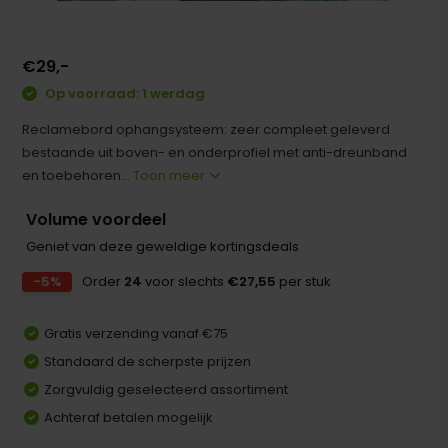
€29,-
Op voorraad: 1 werdag
Reclamebord ophangsysteem: zeer compleet geleverd
bestaande uit boven- en onderprofiel met anti-dreunband
en toebehoren...
Toon meer
Volume voordeel
Geniet van deze geweldige kortingsdeals
-5%
Order
24
voor slechts
€27,55
per stuk
Gratis verzending vanaf €75
Standaard de scherpste prijzen
Zorgvuldig geselecteerd assortiment
Achteraf betalen mogelijk