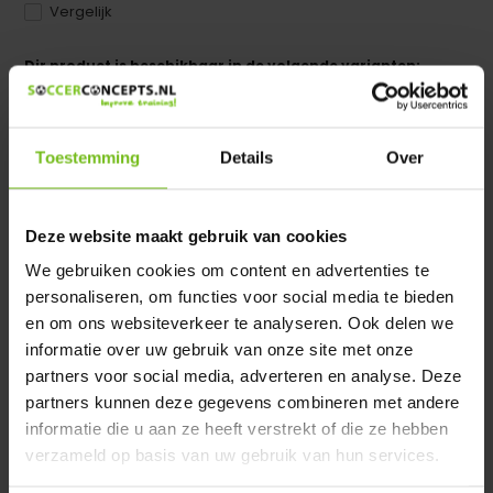
Vergelijk
Dir product is beschikbaar in de volgende varianten:
Heeft u een vraag over dit product ?
We helpen u graag met meer informatie
Toestemming
Details
Over
Verstuur email
Deze website maakt gebruik van cookies
Productomschrijving
We gebruiken cookies om content en advertenties te
personaliseren, om functies voor social media te bieden
en om ons websiteverkeer te analyseren. Ook delen we
Specificaties
informatie over uw gebruik van onze site met onze
partners voor social media, adverteren en analyse. Deze
Reviews
partners kunnen deze gegevens combineren met andere
informatie die u aan ze heeft verstrekt of die ze hebben
verzameld op basis van uw gebruik van hun services.
Delen