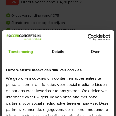
-5%
Order
5
voor slechts
€4,70
per stuk
Gratis verzending vanaf €75
Standaard de scherpste prijzen
Zorgvuldig geselecteerd assortiment
Achteraf betalen mogelijk
Vergelijk
Toestemming
Details
Over
Dir product is beschikbaar in de volgende varianten:
Deze website maakt gebruik van cookies
Heeft u een vraag over dit product ?
We gebruiken cookies om content en advertenties te
We helpen u graag met meer informatie
personaliseren, om functies voor social media te bieden
Verstuur email
en om ons websiteverkeer te analyseren. Ook delen we
informatie over uw gebruik van onze site met onze
partners voor social media, adverteren en analyse. Deze
Productomschrijving
partners kunnen deze gegevens combineren met andere
informatie die u aan ze heeft verstrekt of die ze hebben